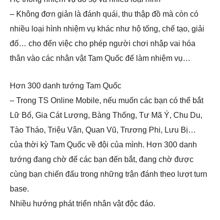
– Không đơn giản là đánh quái, thu thập đồ mà còn có
nhiều loại hình nhiệm vụ khác như hộ tống, chế tạo, giải
đố… cho đến việc cho phép người chơi nhập vai hóa
thân vào các nhân vật Tam Quốc để làm nhiệm vụ…
Hơn 300 danh tướng Tam Quốc
– Trong TS Online Mobile, nếu muốn các bạn có thể bắt
Lữ Bố, Gia Cát Lượng, Bàng Thống, Tư Mã Ý, Chu Du,
Tào Tháo, Triệu Vân, Quan Vũ, Trương Phi, Lưu Bị…
của thời kỳ Tam Quốc về đội của mình. Hơn 300 danh
tướng đang chờ để các bạn đến bắt, đang chờ được
cùng bạn chiến đấu trong những trận đánh theo lượt turn
base.
Nhiều hướng phát triển nhân vật độc đáo.