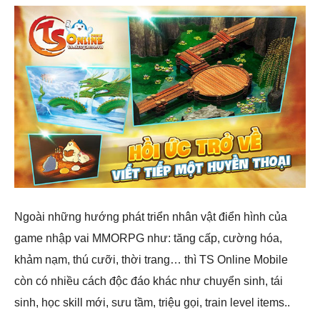
Ngoài những hướng phát triển nhân vật điển hình của
game nhập vai MMORPG như: tăng cấp, cường hóa,
khảm nạm, thú cưỡi, thời trang… thì TS Online Mobile
còn có nhiều cách độc đáo khác như chuyển sinh, tái
sinh, học skill mới, sưu tầm, triệu gọi, train level items..