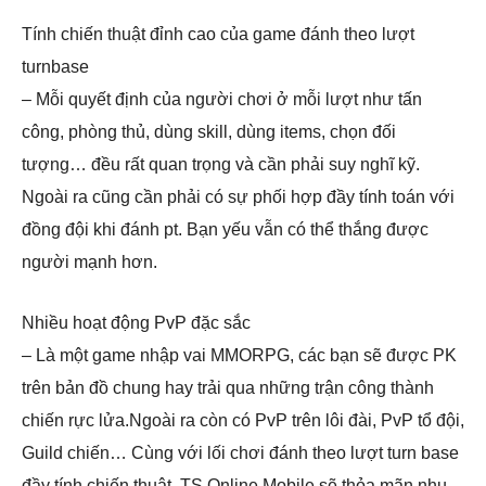
Tính chiến thuật đỉnh cao của game đánh theo lượt
turnbase
– Mỗi quyết định của người chơi ở mỗi lượt như tấn
công, phòng thủ, dùng skill, dùng items, chọn đối
tượng… đều rất quan trọng và cần phải suy nghĩ kỹ.
Ngoài ra cũng cần phải có sự phối hợp đầy tính toán với
đồng đội khi đánh pt. Bạn yếu vẫn có thể thắng được
người mạnh hơn.
Nhiều hoạt động PvP đặc sắc
– Là một game nhập vai MMORPG, các bạn sẽ được PK
trên bản đồ chung hay trải qua những trận công thành
chiến rực lửa.Ngoài ra còn có PvP trên lôi đài, PvP tổ đội,
Guild chiến… Cùng với lối chơi đánh theo lượt turn base
đầy tính chiến thuật, TS Online Mobile sẽ thỏa mãn nhu