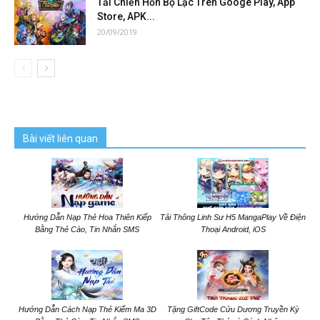
Tải Chiến Hồn Bộ Lạc Trên Googe Play, App
Store, APK...
20/09/2019
Bài viết liên quan
Hướng Dẫn Nạp Thẻ Hoa Thiên Kiếp
Tải Thông Linh Sư H5 MangaPlay Về Điện
Bằng Thẻ Cào, Tin Nhắn SMS
Thoại Android, iOS
Hướng Dẫn Cách Nạp Thẻ Kiếm Ma 3D
Tặng GiftCode Cửu Dương Truyền Kỳ