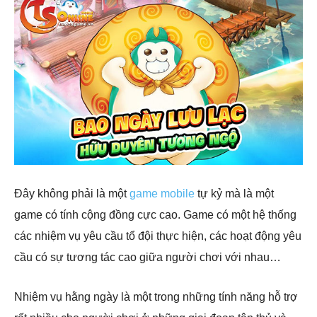
Đây không phải là một
game mobile
tự kỷ mà là một
game có tính cộng đồng cực cao. Game có một hệ thống
các nhiệm vụ yêu cầu tổ đội thực hiện, các hoạt động yêu
cầu có sự tương tác cao giữa người chơi với nhau…
Nhiệm vụ hằng ngày là một trong những tính năng hỗ trợ