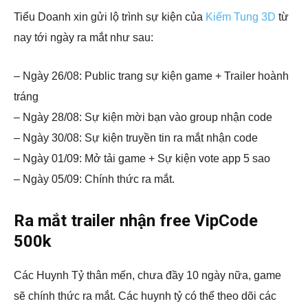
Tiểu Doanh xin gửi lộ trình sự kiện của
Kiếm Tung 3D
từ
nay tới ngày ra mắt như sau:
– Ngày 26/08: Public trang sự kiện game + Trailer hoành
tráng
– Ngày 28/08: Sự kiện mời bạn vào group nhận code
– Ngày 30/08: Sự kiện truyền tin ra mắt nhận code
– Ngày 01/09: Mở tải game + Sự kiện vote app 5 sao
– Ngày 05/09: Chính thức ra mắt.
Ra mắt trailer nhận free VipCode
500k
Các Huynh Tỷ thân mến, chưa đầy 10 ngày nữa, game
sẽ chính thức ra mắt. Các huynh tỷ có thể theo dõi các