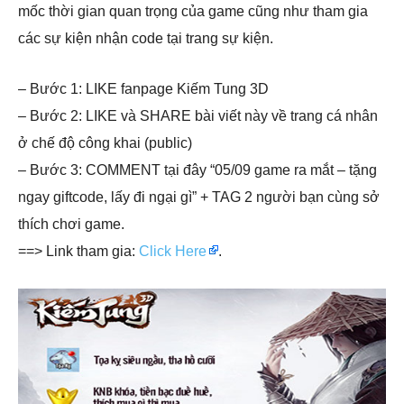
mốc thời gian quan trọng của game cũng như tham gia
các sự kiện nhận code tại trang sự kiện.
– Bước 1: LIKE fanpage Kiếm Tung 3D
– Bước 2: LIKE và SHARE bài viết này về trang cá nhân
ở chế độ công khai (public)
– Bước 3: COMMENT tại đây “05/09 game ra mắt – tặng
ngay giftcode, lấy đi ngại gì” + TAG 2 người bạn cùng sở
thích chơi game.
==> Link tham gia:
Click Here
.