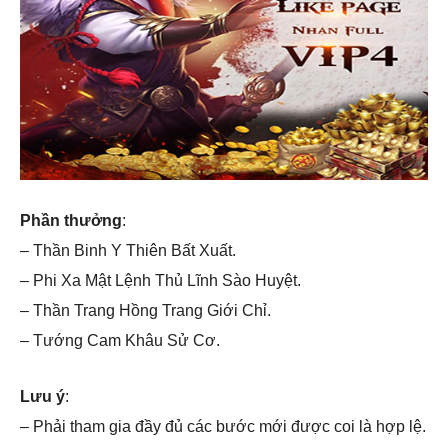
Phần thưởng
:
– Thần Binh Y Thiên Bất Xuất.
– Phi Xa Mật Lệnh Thủ Lĩnh Sào Huyệt.
– Thần Trang Hồng Trang Giới Chỉ.
– Tướng Cam Khâu Sử Cơ.
Lưu ý
:
– Phải tham gia đầy đủ các bước mới được coi là hợp lệ.