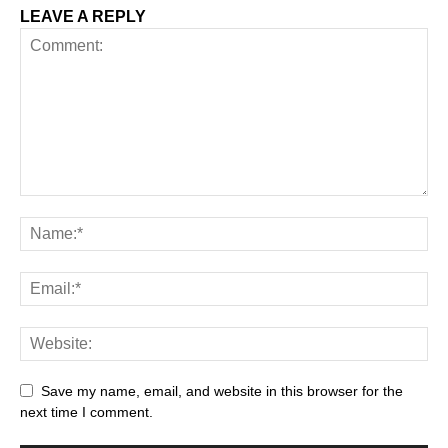
LEAVE A REPLY
Save my name, email, and website in this browser for the
next time I comment.