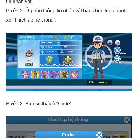
tin nhân vật.
Bước 2: Ở phần thông tin nhân vật bạn chọn logo bánh
xe “Thiết lập hệ thống”.
Bước 3: Bạn sẽ thấy ô “Code”