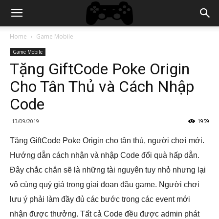
Home
Game Mobile
Game Mobile
Tặng GiftCode Poke Origin
Cho Tân Thủ và Cách Nhập
Code
13/09/2019
1959
Tặng GiftCode Poke Origin cho tân thủ, người chơi mới.
Hướng dẫn cách nhận và nhập Code đổi quà hấp dẫn.
Đây chắc chắn sẽ là những tài nguyên tuy nhỏ nhưng lại
vô cùng quý giá trong giai đoạn đầu game. Người chơi
lưu ý phải làm đầy đủ các bước trong các event mới
nhận được thưởng. Tất cả Code đều được admin phát