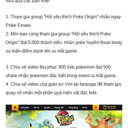
vừa qua các bạn nhé!
1. Tham gia group “Hội yêu thích Poke Origin” nhận ngay
Poke Eevee.
2. Mời bạn cùng tham gia group “Hội yêu thích Poke
Origin” đạt 5.000 thành viên, nhận poke huyền thoại trong
sự kiện điểm danh khi ra mắt game.
3. Chia sẻ video thu phục 800 loài pokemon đạt 500
share nhận pokemon đặc biệt trong event ra mắt game.
4. Chia sẻ video của giáo sư Vivi tại fanpage để tham gia
quay số nhận một phần quà hiện vật đặc biệt.