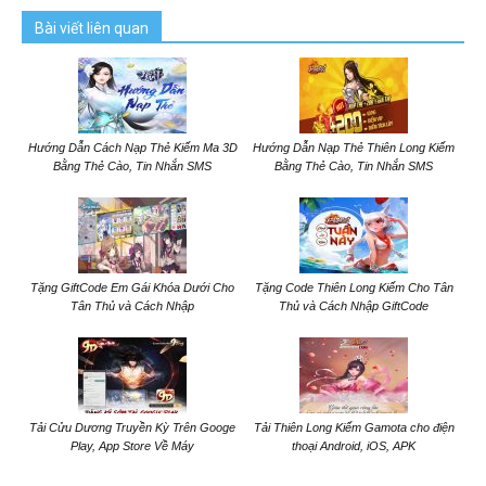
Bài viết liên quan
Hướng Dẫn Cách Nạp Thẻ Kiếm Ma 3D
Hướng Dẫn Nạp Thẻ Thiên Long Kiếm
Bằng Thẻ Cào, Tin Nhắn SMS
Bằng Thẻ Cào, Tin Nhắn SMS
Tặng GiftCode Em Gái Khóa Dưới Cho
Tặng Code Thiên Long Kiếm Cho Tân
Tân Thủ và Cách Nhập
Thủ và Cách Nhập GiftCode
Tải Cửu Dương Truyền Kỳ Trên Googe
Tải Thiên Long Kiếm Gamota cho điện
Play, App Store Về Máy
thoại Android, iOS, APK