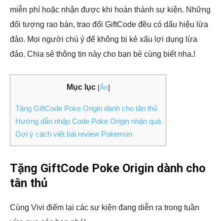
miễn phí hoặc nhận được khi hoàn thành sự kiện. Những
đối tượng rao bán, trao đổi GiftCode đều có dấu hiệu lừa
đảo. Mọi người chú ý để không bị kẻ xấu lợi dụng lừa
đảo. Chia sẻ thông tin này cho bạn bè cùng biết nha.!
Mục lục
[
Ẩn
]
Tặng GiftCode Poke Origin dành cho tân thủ
Hướng dẫn nhập Code Poke Origin nhận quà
Gợi ý cách viết bài review Pokemon
Tặng GiftCode Poke Origin dành cho
tân thủ
Cùng Vivi điểm lại các sự kiện đang diễn ra trong tuần