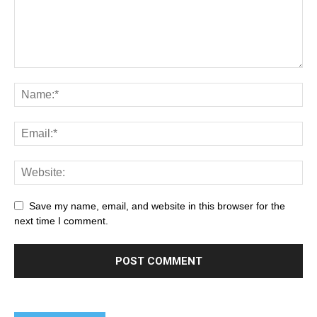
Save my name, email, and website in this browser for the
next time I comment.