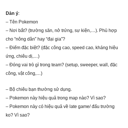
Dàn ý
:
– Tên Pokemon
– Nơi bắt? (trường săn, nở trứng, sự kiện,…). Phù hợp
cho “nông dân” hay “đại gia”?
– Điểm đặc biệt? (đặc công cao, speed cao, kháng hiệu
ứng, chiêu dị,…)
– Đóng vai trò gì trong team? (setup, sweeper, wall, đặc
công, vật công,…)
– Bộ chiêu bạn thường sử dụng.
– Pokemon này hiệu quả trong map nào? Vì sao?
– Pokemon này có hiệu quả về late game/ đấu trường
ko? Vì sao?