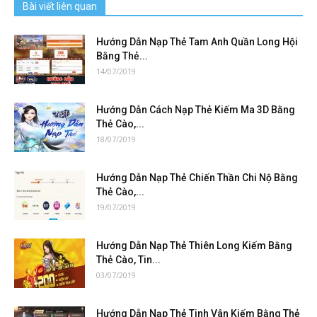
Bài viết liên quan
Hướng Dẫn Nạp Thẻ Tam Anh Quần Long Hội
Bằng Thẻ...
14/07/2019
Hướng Dẫn Cách Nạp Thẻ Kiếm Ma 3D Bằng
Thẻ Cào,...
18/07/2019
Hướng Dẫn Nạp Thẻ Chiến Thần Chi Nộ Bằng
Thẻ Cào,...
19/07/2019
Hướng Dẫn Nạp Thẻ Thiên Long Kiếm Bằng
Thẻ Cào, Tin...
03/07/2019
Hướng Dẫn Nạp Thẻ Tinh Vân Kiếm Bằng Thẻ