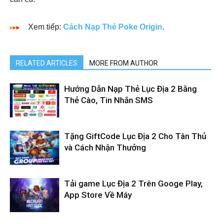
Xem tiếp:
Cách Nạp Thẻ Poke Origin
.
RELATED ARTICLES
MORE FROM AUTHOR
Hướng Dẫn Nạp Thẻ Lục Địa 2 Bằng
Thẻ Cào, Tin Nhắn SMS
Tặng GiftCode Lục Địa 2 Cho Tân Thủ
và Cách Nhận Thưởng
Tải game Lục Địa 2 Trên Googe Play,
App Store Về Máy